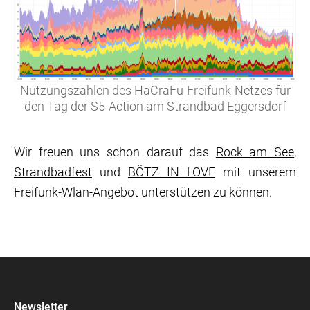
Nutzungszahlen des HaCraFu-Freifunk-Netzes für
den Tag der S5-Action am Strandbad Eggersdorf
Wir freuen uns schon darauf das
Rock am See
,
Strandbadfest
und
BÖTZ IN LOVE
mit unserem
Freifunk-Wlan-Angebot unterstützen zu können.
Newsletter