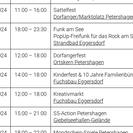
024
11:00 – 16:00
Sattelfest
Dorfanger/Marktplatz Petershage
024
18:00 – 23:30
Funk am See
PopUp-Freifunk für das Rock am 
Strandbad Eggersdorf
024
12:00 – 18:00
Dorfangerfest
Ortskern Petershagen
024
14:00 – 18:00
Kinderfest & 10 Jahre Familienbü
Fuchsbau Eggersdorf
024
12:00 – 18:00
Kreativmarkt
Fuchsbau Eggersdorf
024
15:00 – 21:00
S5-Action Petershagen
Giebelseehallen-Gelände
024
18:00 – 22:00
Mondschein-Spiele Petershagen