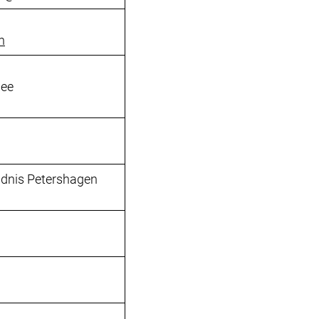
n
See
ndnis Petershagen