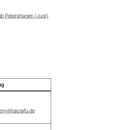
b Petershagen (Jugi)
.
ng
ern@hacrafu.de